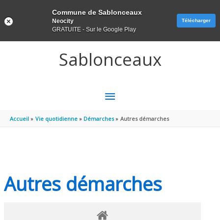
Panneau de gestion des cookies
Commune de Sablonceaux
Neocity
Télécharger
GRATUITE - Sur le Google Play
Aller au contenu
Aller au pied de page
Sablonceaux
MENU
PRINCIPAL
Accueil
Vie quotidienne
Démarches
Autres démarches
Autres démarches