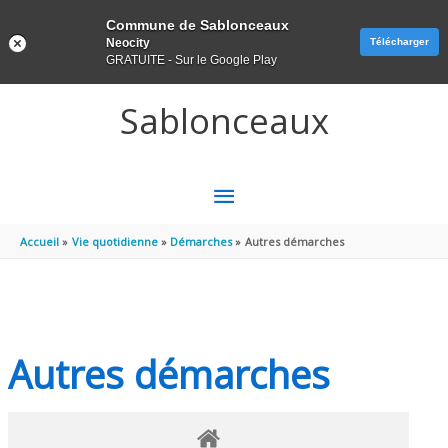
Panneau de gestion des cookies
Commune de Sablonceaux
Neocity
Télécharger
GRATUITE - Sur le Google Play
Aller au contenu
Aller au pied de page
Sablonceaux
MENU
PRINCIPAL
Accueil
Vie quotidienne
Démarches
Autres démarches
Autres démarches