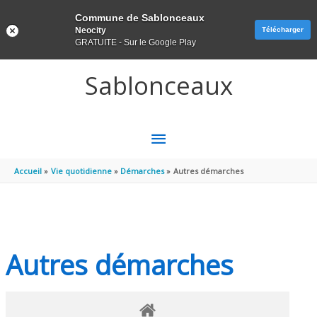
Panneau de gestion des cookies
Commune de Sablonceaux
Neocity
Télécharger
GRATUITE - Sur le Google Play
Aller au contenu
Aller au pied de page
Sablonceaux
MENU
PRINCIPAL
Accueil
Vie quotidienne
Démarches
Autres démarches
Autres démarches