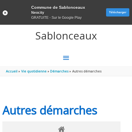
Panneau de gestion des cookies
Commune de Sablonceaux
Neocity
Télécharger
GRATUITE - Sur le Google Play
Aller au contenu
Aller au pied de page
Sablonceaux
MENU
PRINCIPAL
Accueil
Vie quotidienne
Démarches
Autres démarches
Autres démarches