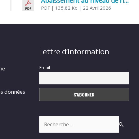
Abaissement au niveau de risque modéré de l’Influenza aviaire
PDF
| 135,82 Ko
| 22 Avril 2026
Lettre d’information
Email
rme
es données
Rechercher :