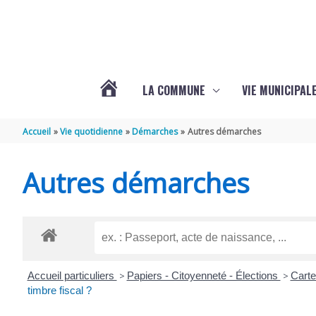
Aller au contenu
Aller au pied de page
LA COMMUNE
VIE MUNICIPAL
ACTUALITÉS
Accueil
Vie quotidienne
Démarches
Autres démarches
DE
Autres démarches
SABLONCEAUX
Accueil particuliers
>
Papiers - Citoyenneté - Élections
>
Carte
timbre fiscal ?