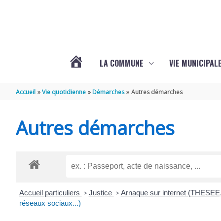
Aller au contenu
Aller au pied de page
LA COMMUNE
VIE MUNICIPAL
ACTUALITÉS
Accueil
Vie quotidienne
Démarches
Autres démarches
DE
Autres démarches
SABLONCEAUX
Accueil particuliers
>
Justice
>
Arnaque sur internet (THESEE,
réseaux sociaux...)