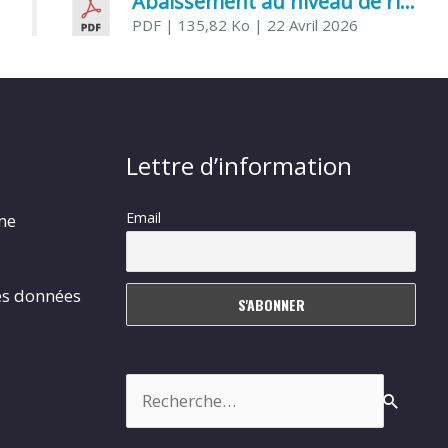
Abaissement au niveau de risque modéré de l’Influenza aviaire
PDF
| 135,82 Ko
| 22 Avril 2026
Lettre d’information
Email
rme
es données
Rechercher :