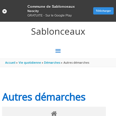
Panneau de gestion des cookies
Commune de Sablonceaux
Neocity
Télécharger
GRATUITE - Sur le Google Play
Aller au contenu
Aller au pied de page
Sablonceaux
MENU
PRINCIPAL
Accueil
Vie quotidienne
Démarches
Autres démarches
Autres démarches