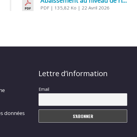
Abaissement au niveau de risque modéré de l’Influenza aviaire
PDF
| 135,82 Ko
| 22 Avril 2026
Lettre d’information
Email
rme
es données