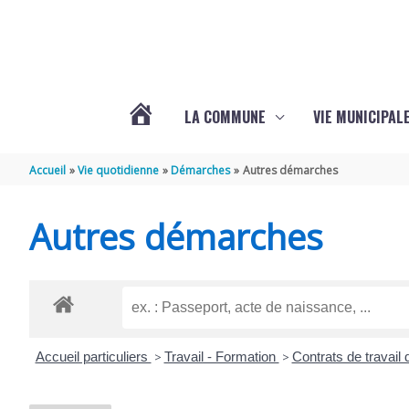
Aller au contenu
Aller au pied de page
LA COMMUNE
VIE MUNICIPAL
ACTUALITÉS
Accueil
Vie quotidienne
Démarches
Autres démarches
DE
Autres démarches
SABLONCEAUX
Accueil particuliers
>
Travail - Formation
>
Contrats de travail 