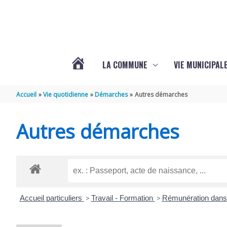
Aller au contenu
Aller au pied de page
LA COMMUNE
VIE MUNICIPAL
ACTUALITÉS
Accueil
Vie quotidienne
Démarches
Autres démarches
DE
Autres démarches
SABLONCEAUX
Accueil particuliers
>
Travail - Formation
>
Rémunération dans 