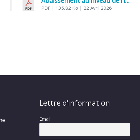
Abaissement au niveau de risque modéré de l’Influenza aviaire
PDF
| 135,82 Ko
| 22 Avril 2026
Lettre d’information
Email
rme