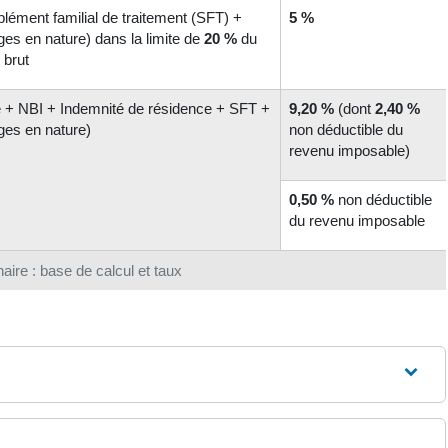
lément familial de traitement (SFT) +
5 %
es en nature) dans la limite de
20 %
du
 brut
re + NBI + Indemnité de résidence + SFT +
9,20 %
(dont
2,40 %
ges en nature)
non déductible du
revenu imposable)
0,50 %
non déductible
du revenu imposable
aire : base de calcul et taux