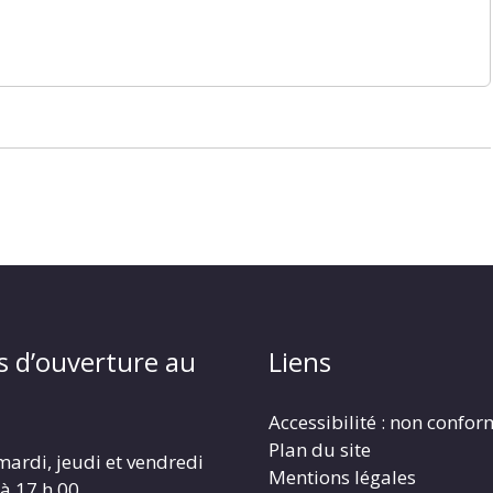
s d’ouverture au
Liens
Accessibilité : non confo
Plan du site
mardi, jeudi et vendredi
Mentions légales
 à 17 h 00