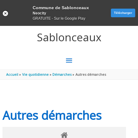
Panneau de gestion des cookies
Commune de Sablonceaux
Neocity
Télécharger
GRATUITE - Sur le Google Play
Aller au contenu
Aller au pied de page
Sablonceaux
MENU
PRINCIPAL
Accueil
Vie quotidienne
Démarches
Autres démarches
Autres démarches