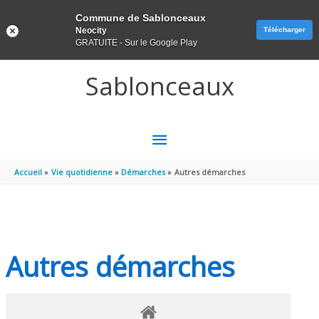
Panneau de gestion des cookies
Commune de Sablonceaux
Neocity
Télécharger
GRATUITE - Sur le Google Play
Aller au contenu
Aller au pied de page
Sablonceaux
MENU
PRINCIPAL
Accueil
Vie quotidienne
Démarches
Autres démarches
Autres démarches