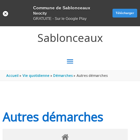
Panneau de gestion des cookies
Commune de Sablonceaux
Neocity
Télécharger
GRATUITE - Sur le Google Play
Aller au contenu
Aller au pied de page
Sablonceaux
MENU
PRINCIPAL
Accueil
Vie quotidienne
Démarches
Autres démarches
Autres démarches