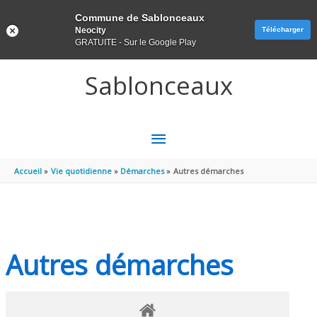
Panneau de gestion des cookies
Commune de Sablonceaux
Neocity
Télécharger
GRATUITE - Sur le Google Play
Aller au contenu
Aller au pied de page
Sablonceaux
MENU
PRINCIPAL
Accueil
Vie quotidienne
Démarches
Autres démarches
Autres démarches