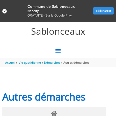
Panneau de gestion des cookies
Commune de Sablonceaux
Neocity
Télécharger
GRATUITE - Sur le Google Play
Aller au contenu
Aller au pied de page
Sablonceaux
MENU
PRINCIPAL
Accueil
Vie quotidienne
Démarches
Autres démarches
Autres démarches