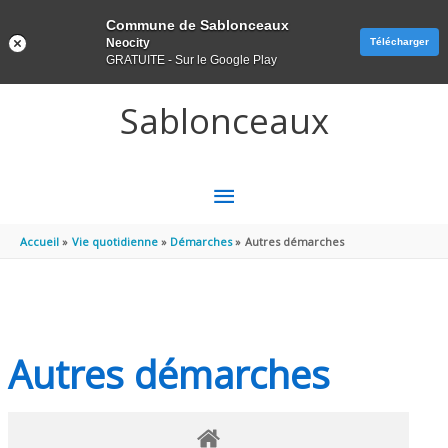
Panneau de gestion des cookies
Commune de Sablonceaux
Neocity
Télécharger
GRATUITE - Sur le Google Play
Aller au contenu
Aller au pied de page
Sablonceaux
MENU
PRINCIPAL
Accueil
Vie quotidienne
Démarches
Autres démarches
Autres démarches