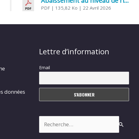
Abaissement au niveau de risque modéré de l’Influenza aviaire
PDF
| 135,82 Ko
| 22 Avril 2026
Lettre d’information
Email
rme
es données
Rechercher :