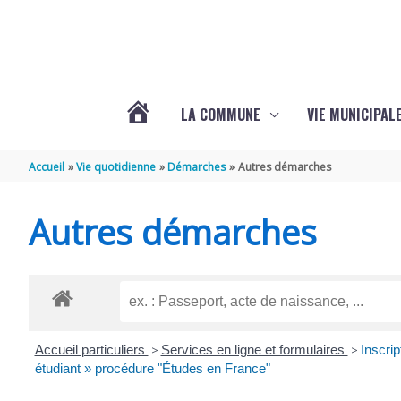
Aller au contenu
Aller au pied de page
LA COMMUNE
VIE MUNICIPAL
ACTUALITÉS
Accueil
Vie quotidienne
Démarches
Autres démarches
DE
Autres démarches
SABLONCEAUX
Accueil particuliers
>
Services en ligne et formulaires
>
Inscri
étudiant » procédure "Études en France"