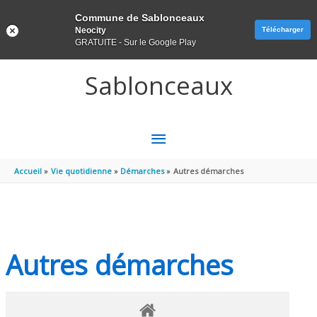
Panneau de gestion des cookies
Commune de Sablonceaux
Neocity
Télécharger
GRATUITE - Sur le Google Play
Aller au contenu
Aller au pied de page
Sablonceaux
MENU
PRINCIPAL
Accueil
Vie quotidienne
Démarches
Autres démarches
Autres démarches