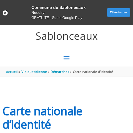
Panneau de gestion des cookies
Commune de Sablonceaux
Neocity
Télécharger
GRATUITE - Sur le Google Play
Aller au contenu
Aller au pied de page
Sablonceaux
MENU
PRINCIPAL
Accueil
Vie quotidienne
Démarches
Carte nationale d’identité
Carte nationale
d’identité