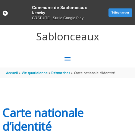
Panneau de gestion des cookies
Commune de Sablonceaux
Neocity
Télécharger
GRATUITE - Sur le Google Play
Aller au contenu
Aller au pied de page
Sablonceaux
MENU
PRINCIPAL
Accueil
Vie quotidienne
Démarches
Carte nationale d’identité
Carte nationale
d’identité