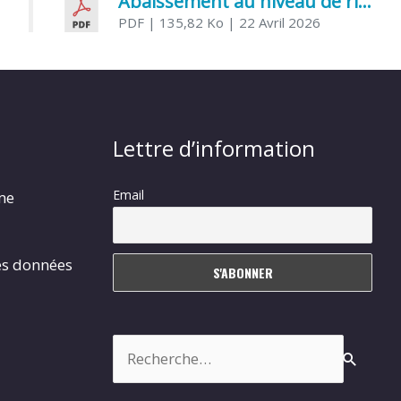
Abaissement au niveau de risque modéré de l’Influenza aviaire
PDF
| 135,82 Ko
| 22 Avril 2026
Lettre d’information
Email
rme
es données
Rechercher :