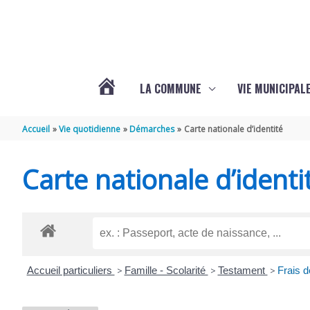
Aller au contenu
Aller au pied de page
LA COMMUNE
VIE MUNICIPAL
ACTUALITÉS
Accueil
Vie quotidienne
Démarches
Carte nationale d’identité
DE
Carte nationale d’identi
SABLONCEAUX
Accueil particuliers
>
Famille - Scolarité
>
Testament
>
Frais de