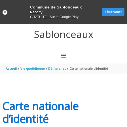
Panneau de gestion des cookies
Commune de Sablonceaux
Neocity
Télécharger
GRATUITE - Sur le Google Play
Aller au contenu
Aller au pied de page
Sablonceaux
MENU
PRINCIPAL
Accueil
Vie quotidienne
Démarches
Carte nationale d’identité
Carte nationale
d’identité