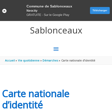
Panneau de gestion des cookies
Commune de Sablonceaux
Neocity
Télécharger
GRATUITE - Sur le Google Play
Aller au contenu
Aller au pied de page
Sablonceaux
MENU
PRINCIPAL
Accueil
Vie quotidienne
Démarches
Carte nationale d’identité
Carte nationale
d’identité