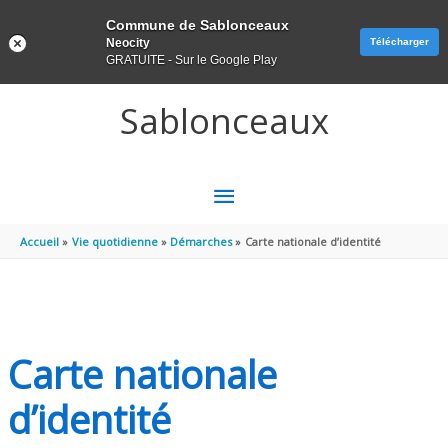
Panneau de gestion des cookies
Commune de Sablonceaux
Neocity
Télécharger
GRATUITE - Sur le Google Play
Aller au contenu
Aller au pied de page
Sablonceaux
MENU
PRINCIPAL
Accueil
Vie quotidienne
Démarches
Carte nationale d’identité
Carte nationale
d’identité