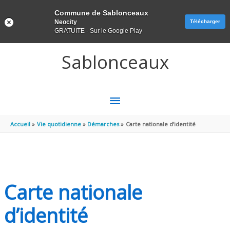
Panneau de gestion des cookies
Commune de Sablonceaux
Neocity
Télécharger
GRATUITE - Sur le Google Play
Aller au contenu
Aller au pied de page
Sablonceaux
MENU
PRINCIPAL
Accueil
Vie quotidienne
Démarches
Carte nationale d’identité
Carte nationale
d’identité