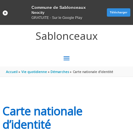
Panneau de gestion des cookies
Commune de Sablonceaux
Neocity
Télécharger
GRATUITE - Sur le Google Play
Aller au contenu
Aller au pied de page
Sablonceaux
MENU
PRINCIPAL
Accueil
Vie quotidienne
Démarches
Carte nationale d’identité
Carte nationale
d’identité