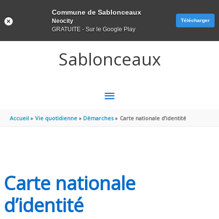
Panneau de gestion des cookies
Commune de Sablonceaux
Neocity
Télécharger
GRATUITE - Sur le Google Play
Aller au contenu
Aller au pied de page
Sablonceaux
MENU
PRINCIPAL
Accueil
Vie quotidienne
Démarches
Carte nationale d’identité
Carte nationale
d’identité