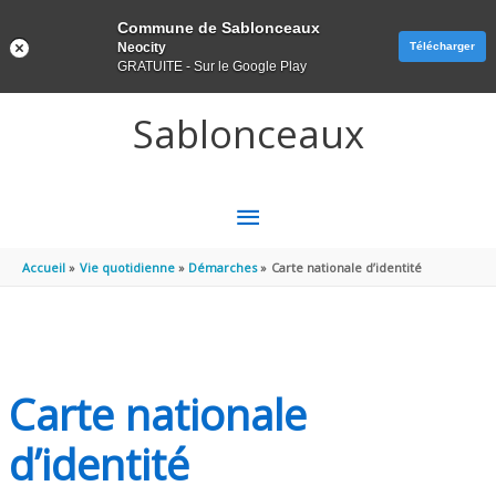
Panneau de gestion des cookies
Commune de Sablonceaux
Neocity
Télécharger
GRATUITE - Sur le Google Play
Aller au contenu
Aller au pied de page
Sablonceaux
MENU
PRINCIPAL
Accueil
Vie quotidienne
Démarches
Carte nationale d’identité
Carte nationale
d’identité