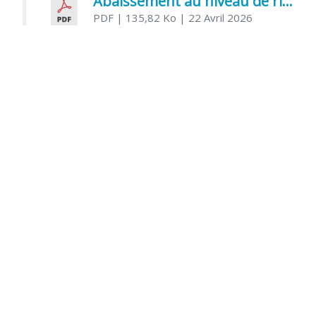
Abaissement au niveau de risque modéré de l’Influenza aviaire
PDF
| 135,82 Ko
| 22 Avril 2026