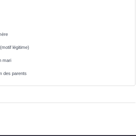
mère
motif légitime)
n mari
m des parents