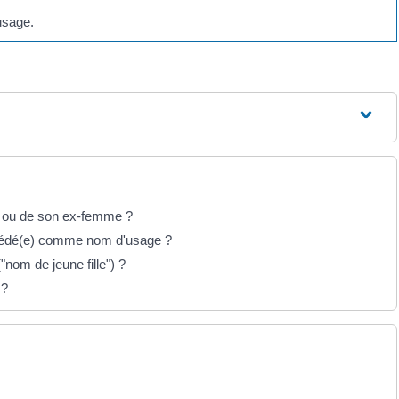
sage.
ri ou de son ex-femme ?
écédé(e) comme nom d'usage ?
nom de jeune fille") ?
 ?