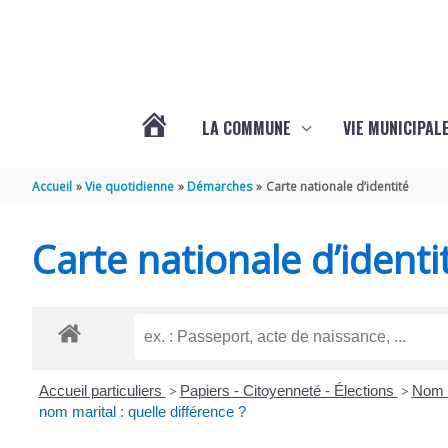
Aller au contenu
Aller au pied de page
LA COMMUNE
VIE MUNICIPAL
ACTUALITÉS
Accueil
Vie quotidienne
Démarches
Carte nationale d’identité
DE
Carte nationale d’identi
SABLONCEAUX
Accueil particuliers
>
Papiers - Citoyenneté - Élections
>
Nom 
nom marital : quelle différence ?