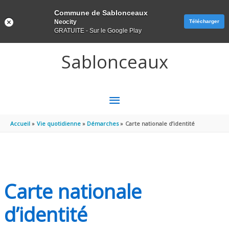
Panneau de gestion des cookies
Commune de Sablonceaux
Neocity
Télécharger
GRATUITE - Sur le Google Play
Aller au contenu
Aller au pied de page
Sablonceaux
MENU
PRINCIPAL
Accueil
Vie quotidienne
Démarches
Carte nationale d’identité
Carte nationale
d’identité