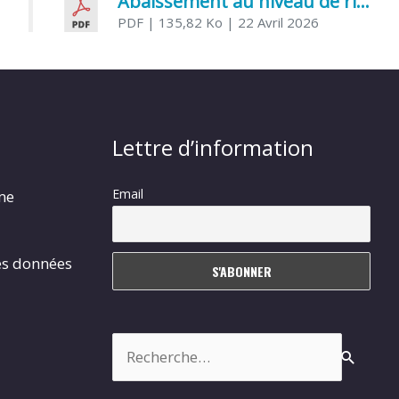
Abaissement au niveau de risque modéré de l’Influenza aviaire
PDF
| 135,82 Ko
| 22 Avril 2026
Lettre d’information
Email
rme
es données
Rechercher :