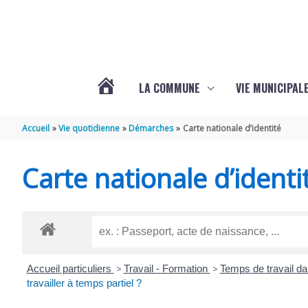
Aller au contenu
Aller au pied de page
LA COMMUNE
VIE MUNICIPAL
ACTUALITÉS
Accueil
Vie quotidienne
Démarches
Carte nationale d’identité
DE
Carte nationale d’identi
SABLONCEAUX
Accueil particuliers
>
Travail - Formation
>
Temps de travail da
travailler à temps partiel ?