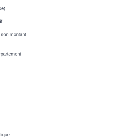
se)
if
er son montant
département
lique