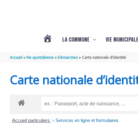
Aller au contenu
Aller au pied de page
LA COMMUNE
VIE MUNICIPAL
ACTUALITÉS
Accueil
Vie quotidienne
Démarches
Carte nationale d’identité
DE
Carte nationale d’identi
SABLONCEAUX
Accueil particuliers
>
Services en ligne et formulaires