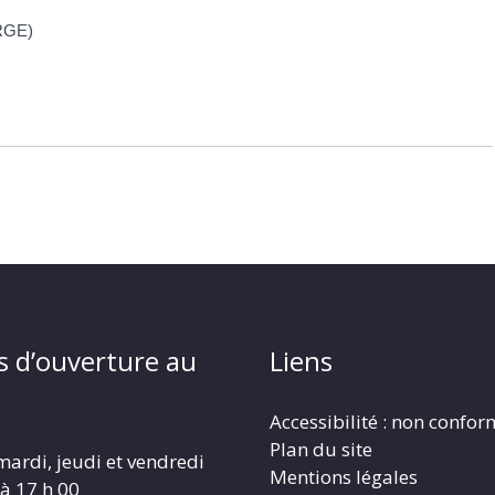
(RGE)
s d’ouverture au
Liens
Accessibilité : non confo
Plan du site
mardi, jeudi et vendredi
Mentions légales
 à 17 h 00