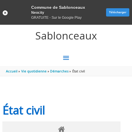
Panneau de gestion des cookies
Commune de Sablonceaux
Neocity
Télécharger
GRATUITE - Sur le Google Play
Aller au contenu
Aller au pied de page
Sablonceaux
MENU
PRINCIPAL
Accueil
Vie quotidienne
Démarches
État civil
État civil