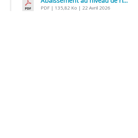
Abaissement au niveau de risque modéré de l’Influenza aviaire
PDF
| 135,82 Ko
| 22 Avril 2026