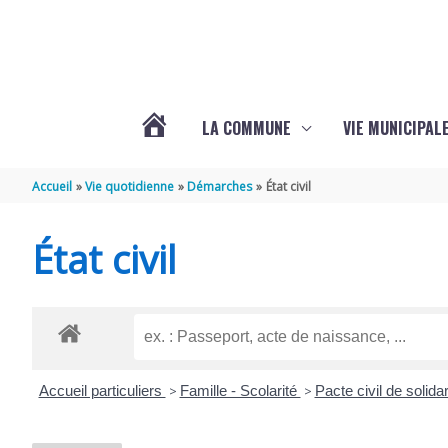
Aller au contenu
Aller au pied de page
LA COMMUNE
VIE MUNICIPAL
ACTUALITÉS
Accueil
Vie quotidienne
Démarches
État civil
DE
État civil
SABLONCEAUX
Accueil particuliers
>
Famille - Scolarité
>
Pacte civil de solida