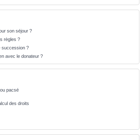
pour son séjour ?
s règles ?
e succession ?
ien avec le donateur ?
é ou pacsé
lcul des droits