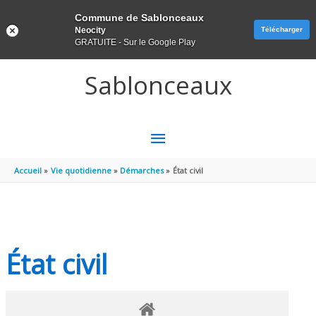
Panneau de gestion des cookies
Commune de Sablonceaux
Neocity
Télécharger
GRATUITE - Sur le Google Play
Aller au contenu
Aller au pied de page
Sablonceaux
MENU
PRINCIPAL
Accueil
Vie quotidienne
Démarches
État civil
État civil