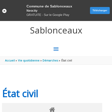
Panneau de gestion des cookies
Commune de Sablonceaux
Neocity
Télécharger
GRATUITE - Sur le Google Play
Aller au contenu
Aller au pied de page
Sablonceaux
MENU
PRINCIPAL
Accueil
Vie quotidienne
Démarches
État civil
État civil