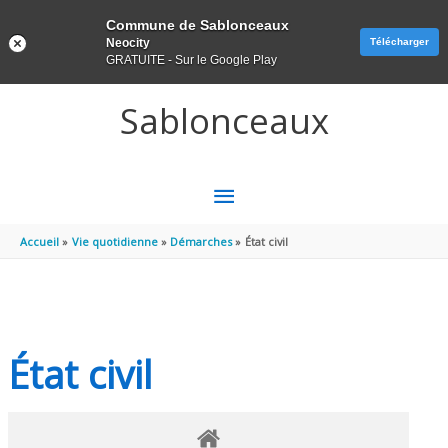
Panneau de gestion des cookies
Commune de Sablonceaux
Neocity
Télécharger
GRATUITE - Sur le Google Play
Aller au contenu
Aller au pied de page
Sablonceaux
MENU
PRINCIPAL
Accueil
Vie quotidienne
Démarches
État civil
État civil