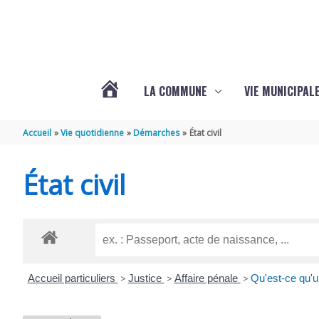
Aller au contenu
Aller au pied de page
LA COMMUNE
VIE MUNICIPAL
ACTUALITÉS
Accueil
Vie quotidienne
Démarches
État civil
DE
État civil
SABLONCEAUX
Accueil particuliers
>
Justice
>
Affaire pénale
>
Qu'est-ce qu'u