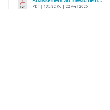
Abaissement au niveau de risque modéré de l’Influenza aviaire
PDF
| 135,82 Ko
| 22 Avril 2026