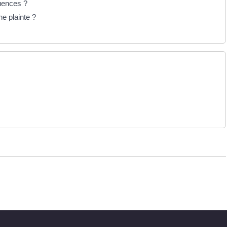
quences ?
ne plainte ?