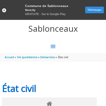
Panneau de gestion des cookies
Commune de Sablonceaux
Neocity
Télécharger
GRATUITE - Sur le Google Play
Aller au contenu
Aller au pied de page
Sablonceaux
MENU
PRINCIPAL
Accueil
Vie quotidienne
Démarches
État civil
État civil