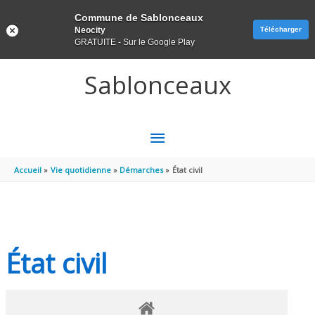
Panneau de gestion des cookies
Commune de Sablonceaux
Neocity
Télécharger
GRATUITE - Sur le Google Play
Aller au contenu
Aller au pied de page
Sablonceaux
MENU
PRINCIPAL
Accueil
Vie quotidienne
Démarches
État civil
État civil