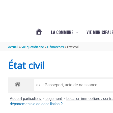
Aller au contenu
Aller au pied de page
LA COMMUNE
VIE MUNICIPAL
ACTUALITÉS
Accueil
Vie quotidienne
Démarches
État civil
DE
État civil
SABLONCEAUX
Accueil particuliers
>
Logement
>
Location immobilière : contra
départementale de conciliation ?