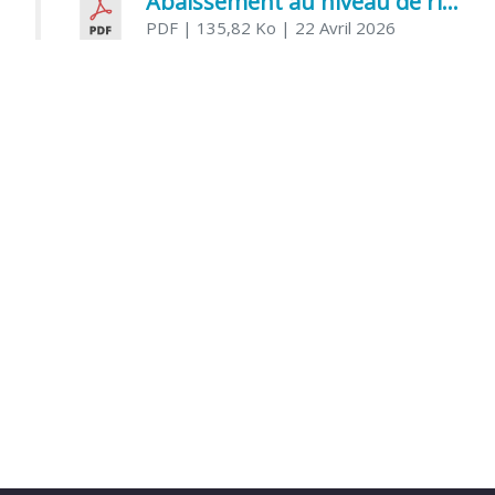
Abaissement au niveau de risque modéré de l’Influenza aviaire
PDF
| 135,82 Ko
| 22 Avril 2026