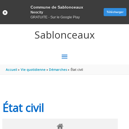
Panneau de gestion des cookies
Commune de Sablonceaux
Neocity
Télécharger
GRATUITE - Sur le Google Play
Aller au contenu
Aller au pied de page
Sablonceaux
MENU
PRINCIPAL
Accueil
Vie quotidienne
Démarches
État civil
État civil