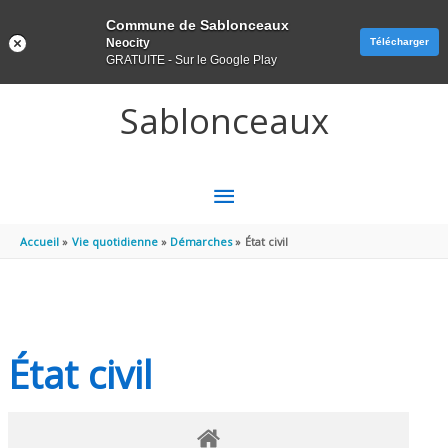
Panneau de gestion des cookies
Commune de Sablonceaux
Neocity
Télécharger
GRATUITE - Sur le Google Play
Aller au contenu
Aller au pied de page
Sablonceaux
MENU
PRINCIPAL
Accueil
Vie quotidienne
Démarches
État civil
État civil