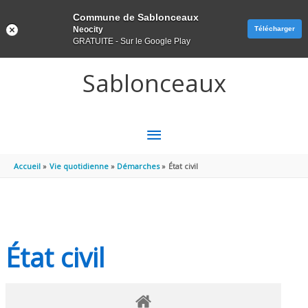
Panneau de gestion des cookies
Commune de Sablonceaux
Neocity
Télécharger
GRATUITE - Sur le Google Play
Aller au contenu
Aller au pied de page
Sablonceaux
MENU
PRINCIPAL
Accueil
Vie quotidienne
Démarches
État civil
État civil