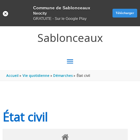
Panneau de gestion des cookies
Commune de Sablonceaux
Neocity
Télécharger
GRATUITE - Sur le Google Play
Aller au contenu
Aller au pied de page
Sablonceaux
MENU
PRINCIPAL
Accueil
Vie quotidienne
Démarches
État civil
État civil