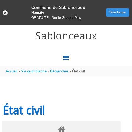
Panneau de gestion des cookies
Commune de Sablonceaux
Neocity
Télécharger
GRATUITE - Sur le Google Play
Aller au contenu
Aller au pied de page
Sablonceaux
MENU
PRINCIPAL
Accueil
Vie quotidienne
Démarches
État civil
État civil