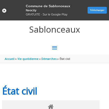
Panneau de gestion des cookies
Commune de Sablonceaux
Neocity
Télécharger
GRATUITE - Sur le Google Play
Aller au contenu
Aller au pied de page
Sablonceaux
MENU
PRINCIPAL
Accueil
Vie quotidienne
Démarches
État civil
État civil