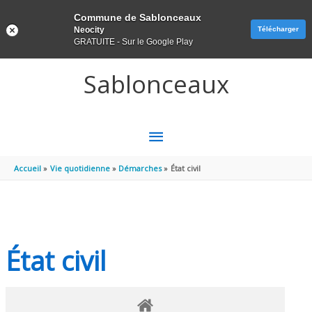
Panneau de gestion des cookies
Commune de Sablonceaux
Neocity
Télécharger
GRATUITE - Sur le Google Play
Aller au contenu
Aller au pied de page
Sablonceaux
MENU
PRINCIPAL
Accueil
Vie quotidienne
Démarches
État civil
État civil