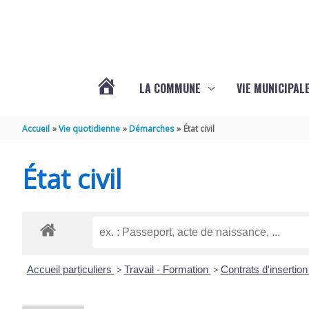
Aller au contenu
Aller au pied de page
LA COMMUNE
VIE MUNICIPAL
ACTUALITÉS
Accueil
Vie quotidienne
Démarches
État civil
DE
État civil
SABLONCEAUX
Accueil particuliers
>
Travail - Formation
>
Contrats d'insertio