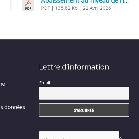
Abaissement au niveau de risque modéré de l’Influenza aviaire
PDF
| 135,82 Ko
| 22 Avril 2026
Lettre d’information
Email
rme
es données
Rechercher :