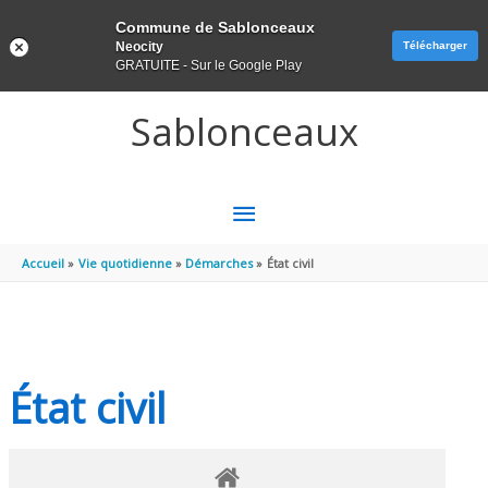
Panneau de gestion des cookies
Commune de Sablonceaux
Neocity
Télécharger
GRATUITE - Sur le Google Play
Aller au contenu
Aller au pied de page
Sablonceaux
MENU
PRINCIPAL
Accueil
Vie quotidienne
Démarches
État civil
État civil