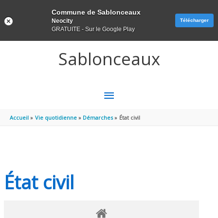
Panneau de gestion des cookies
Commune de Sablonceaux
Neocity
Télécharger
GRATUITE - Sur le Google Play
Aller au contenu
Aller au pied de page
Sablonceaux
MENU
PRINCIPAL
Accueil
Vie quotidienne
Démarches
État civil
État civil